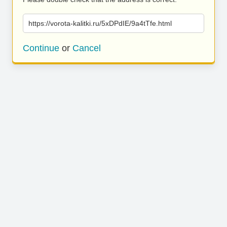
https://vorota-kalitki.ru/5xDPdIE/9a4tTfe.html
Continue
or
Cancel