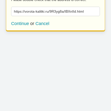
https://vorota-kalitki.ru/9R3yg8a/IBXnIId.html
Continue
or
Cancel